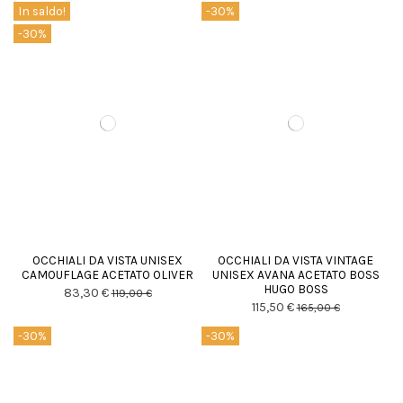
In saldo!
-30%
-30%
OCCHIALI DA VISTA UNISEX
OCCHIALI DA VISTA VINTAGE
CAMOUFLAGE ACETATO OLIVER
UNISEX AVANA ACETATO BOSS
HUGO BOSS
83,30 €
119,00 €
115,50 €
165,00 €
-30%
-30%