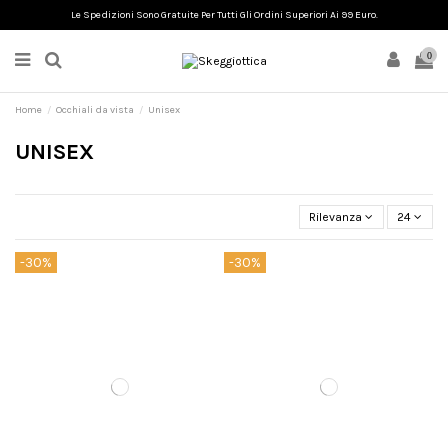
Le Spedizioni Sono Gratuite Per Tutti Gli Ordini Superiori Ai 99 Euro.
0
Home
Occhiali da vista
Unisex
UNISEX
Rilevanza
24
-30%
-30%