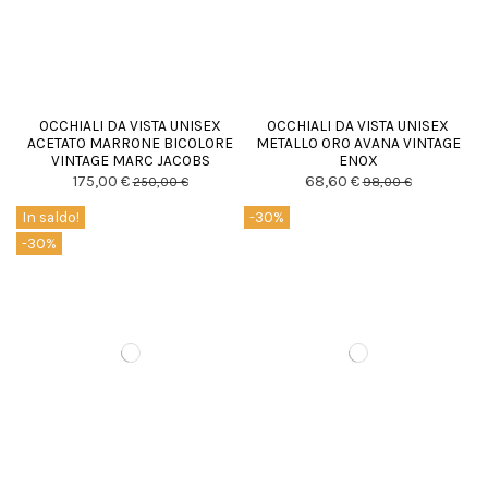
OCCHIALI DA VISTA UNISEX
OCCHIALI DA VISTA UNISEX
ACETATO MARRONE BICOLORE
METALLO ORO AVANA VINTAGE
VINTAGE MARC JACOBS
ENOX
175,00 €
68,60 €
250,00 €
98,00 €
In saldo!
-30%
-30%