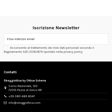
Iscrizione Newsletter
Acconsento al trattamento dei miei dati personali secondo il
Regolamento (UE) 2016/679 riportato nella privacy policy.
Contatti
Skeggiottica by Ottica Schena
Corso Nazionale, 120
72015 Pezze di Greco BR
+39 080 489 8547
info@skeggiottica.com