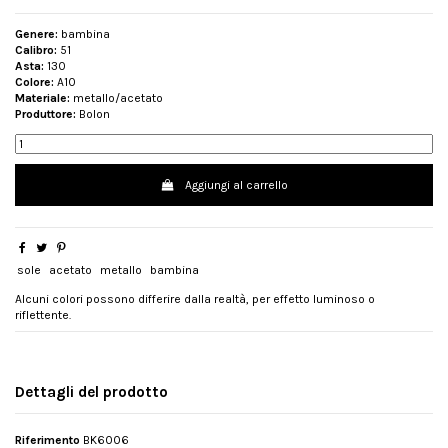
Genere:
bambina
Calibro:
51
Asta:
130
Colore:
A10
Materiale:
metallo/acetato
Produttore:
Bolon
Aggiungi al carrello
sole
acetato
metallo
bambina
Alcuni colori possono differire dalla realtà, per effetto luminoso o
riflettente.
Dettagli del prodotto
Riferimento
BK6006