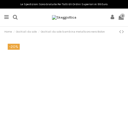
Le Spedizioni Sono Gratuite Per Tutti Gli Ordini Superiori Ai 99 Euro.
0
Home
Occhiali da sole
Occhiali da sole bambina metallo oro nero Bolon
-20%